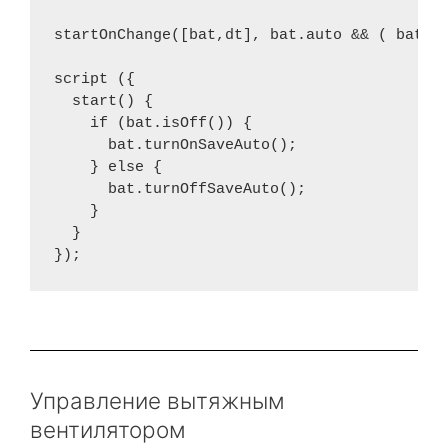
startOnChange([bat,dt], bat.auto && ( bat.is
script ({

  start() {

    if (bat.isOff()) {

      bat.turnOnSaveAuto();

    } else {

      bat.turnOffSaveAuto();

    }

  }

Управление вытяжным
вентилятором