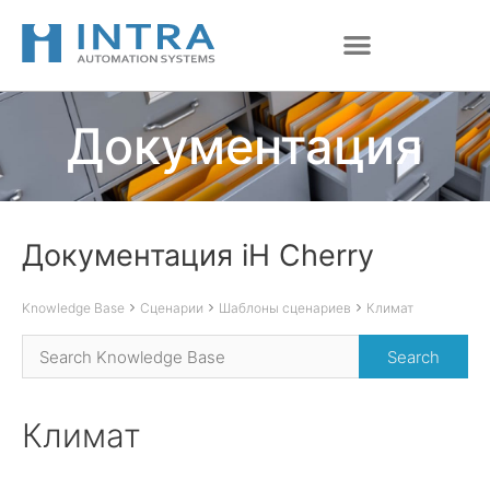
Перейти
к
содержимому
Документация
Документация iH Cherry
Knowledge Base
Сценарии
Шаблоны сценариев
Климат
Климат