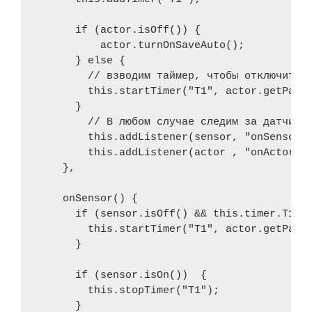
      if (actor.isOff()) {

          actor.turnOnSaveAuto();

      } else {

        // взводим таймер, чтобы отключить 

        this.startTimer("T1", actor.getParam
      }

        // В любом случае следим за датчиком
        this.addListener(sensor, "onSensor")
        this.addListener(actor , "onActor");
    },

    onSensor() {

      if (sensor.isOff() && this.timer.T1 ==
        this.startTimer("T1", actor.getParam
      }  

      if (sensor.isOn())  {

        this.stopTimer("T1");

      }  
