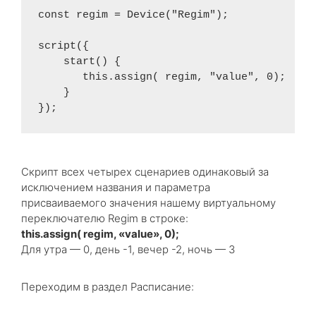
const regim = Device("Regim"); 

script({

    start() {

       this.assign( regim, "value", 0);

    } 

Скрипт всех четырех сценариев одинаковый за
исключением названия и параметра
присваиваемого значения нашему виртуальному
переключателю Regim в строке:
this.assign( regim, «value», 0);
Для утра — 0, день -1, вечер -2, ночь — 3
Переходим в раздел Расписание: