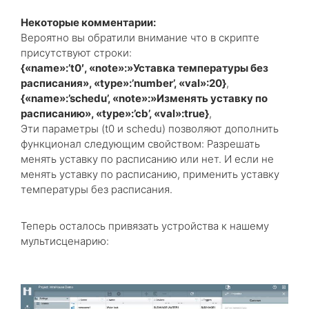
Некоторые комментарии:
Вероятно вы обратили внимание что в скрипте
присутствуют строки:
{«name»:’t0′, «note»:»Уставка температуры без
расписания», «type»:’number’, «val»:20}
,
{«name»:’schedu’, «note»:»Изменять уставку по
расписанию», «type»:’cb’, «val»:true}
,
Эти параметры (t0 и schedu) позволяют дополнить
функционал следующим свойством: Разрешать
менять уставку по расписанию или нет. И если не
менять уставку по расписанию, применить уставку
температуры без расписания.
Теперь осталось привязать устройства к нашему
мультисценарию: