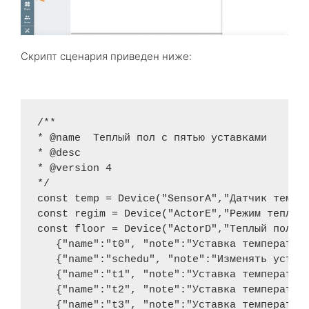
Скрипт сценария приведен ниже:
/** 

* @name  Теплый пол с пятью уставками 

* @desc  

* @version 4 

*/

const temp = Device("SensorA","Датчик темпер
const regim = Device("ActorE","Режим теплых 
const floor = Device("ActorD","Теплый пол",[
   {"name":"t0", "note":"Уставка температуры
   {"name":"schedu", "note":"Изменять уставк
   {"name":"t1", "note":"Уставка температуры
   {"name":"t2", "note":"Уставка температуры
   {"name":"t3", "note":"Уставка температуры