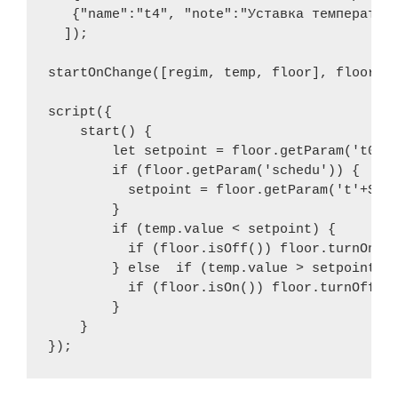
   {"name":"t4", "note":"Уставка температуры
  ]); 

startOnChange([regim, temp, floor], floor.au
script({

    start() {

        let setpoint = floor.getParam('t0');
        if (floor.getParam('schedu')) {

          setpoint = floor.getParam('t'+Stri
        }

        if (temp.value < setpoint) {

          if (floor.isOff()) floor.turnOnSav
        } else  if (temp.value > setpoint) {
          if (floor.isOn()) floor.turnOffSav
        }

    } 
