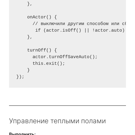
    },

    onActor() {

      // выключили другим способом или сброс
       if (actor.isOff() || !actor.auto) thi
    },

    turnOff() {

      actor.turnOffSaveAuto();

      this.exit();

    }

Управление теплыми полами
Выполнить: