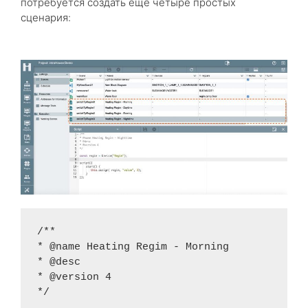
потребуется создать еще четыре простых
сценария:
/** 

* @name Heating Regim - Morning 

* @desc  

* @version 4  

*/
