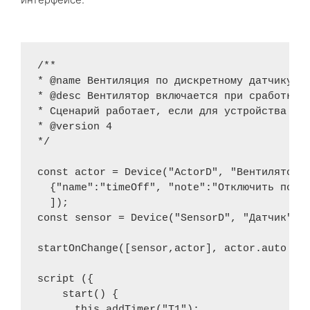
/** 

* @name Вентиляция по дискретному датчику 

* @desc Вентилятор включается при сработке д
* Сценарий работает, если для устройства вкл
* @version 4

*/

const actor = Device("ActorD", "Вентилятор",
  {"name":"timeOff", "note":"Отключить после
  ]); 

const sensor = Device("SensorD", "Датчик"); 
startOnChange([sensor,actor], actor.auto && 
script ({

    start() {

      this.addTimer("T1");  
