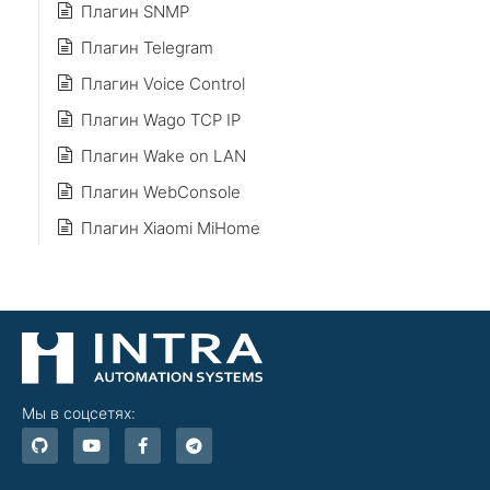
Плагин SNMP
Плагин Telegram
Плагин Voice Control
Плагин Wago TCP IP
Плагин Wake on LAN
Плагин WebConsole
Плагин Xiaomi MiHome
Мы в соцсетях:
G
Y
F
T
i
o
a
e
t
u
c
l
h
t
e
e