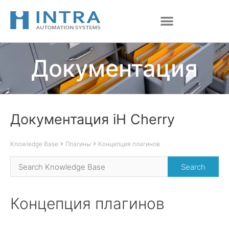
Перейти
к
содержимому
Документация
Документация iH Cherry
Knowledge Base
Плагины
Концепция плагинов
Концепция плагинов