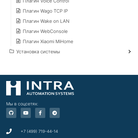
Плагин Voice Control
Плагин Wago TCP IP
Плагин Wake on LAN
Плагин WebConsole
Плагин Xiaomi MiHome
Установка системы
Мы в соцсетях:
G
Y
F
T
i
o
a
e
t
u
c
l
h
t
e
e
u
u
b
g
b
b
o
r
+7 (499) 719-44-14
e
o
a