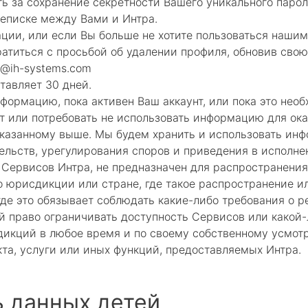
ть за сохранение секретности Вашего уникального парол
реписке между Вами и Интра.
ции, или если Вы больше не хотите пользоваться наши
братиться с просьбой об удалении профиля, обновив сво
t@ih-systems.com
тавляет 30 дней.
формацию, пока активен Ваш аккаунт, или пока это необ
нт или потребовать не использовать информацию для ока
указанному выше. Мы будем хранить и использовать ин
льств, урегулирования споров и приведения в исполне
 Сервисов Интра, не предназначен для распространени
 юрисдикции или стране, где такое распространение ил
где это обязывает соблюдать какие-либо требования о р
 право ограничивать доступность Сервисов или какой-
дикций в любое время и по своему собственному усмотр
кта, услуги или иных функций, предоставляемых Интра.
 данных детей