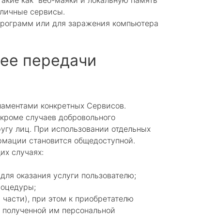
такие как веб-маяки и локальную память
зличные сервисы.
 программ или для заражения компьютера
 ее передачи
ламентами конкретных Сервисов.
 кроме случаев добровольного
угу лиц. При использовании отдельных
ормации становится общедоступной.
их случаях:
для оказания услуги пользователю;
роцедуры;
 части), при этом к приобретателю
к полученной им персональной