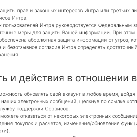
ащиты прав и законных интересов Интра или третьих лиц
исов Интра.
х пользователей Интра руководствуется Федеральным з
точные меры для защиты Вашей информации. При этом П
 обеспечена абсолютная защита информации от угроз, к
е и безотзывное согласие Интра определять достаточн
ранения.
ть и действия в отношении
ожность обновлять свой аккаунт в любое время, войдя 
 наших электронных сообщений, щелкнув по ссылке «отп
службу поддержки Сервисов.
е можете отказаться от некоторых электронных сообщен
ения покупок и расчетов, изменения/обновления функц
ти).