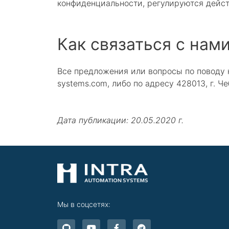
конфиденциальности, регулируются дейс
Как связаться с нам
Все предложения или вопросы по поводу 
systems.com, либо по адресу 428013, г. Ч
Дата публикации: 20.05.2020 г.
Мы в соцсетях:
G
Y
F
T
i
o
a
e