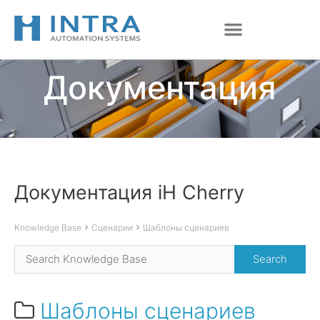
Перейти
к
содержимому
Документация
Документация iH Cherry
Knowledge Base
Сценарии
Шаблоны сценариев
Шаблоны сценариев