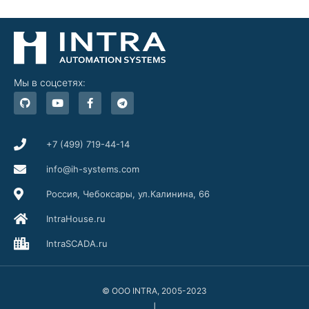
Мы в соцсетях:
G
Y
F
T
i
o
a
e
t
u
c
l
h
t
e
e
u
u
b
g
b
b
o
r
+7 (499) 719-44-14
e
o
a
k
m
info@ih-systems.com
-
f
Россия, Чебоксары, ул.Калинина, 66
IntraHouse.ru
IntraSCADA.ru
© ООО INTRA, 2005-2023
|