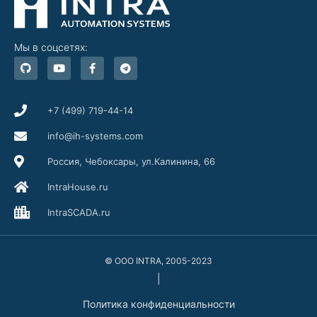
Мы в соцсетях:
G
Y
F
T
i
o
a
e
t
u
c
l
h
t
e
e
u
u
b
g
b
b
o
r
+7 (499) 719-44-14
e
o
a
k
m
info@ih-systems.com
-
f
Россия, Чебоксары, ул.Калинина, 66
IntraHouse.ru
IntraSCADA.ru
© ООО INTRA, 2005-2023
|
Политика конфиденциальности