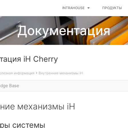
INTRAHOUSE
ПРОДУКТЫ
Документация
ация iH Cherry
олезная информация
Внутренние механизмы iH
ние механизмы iH
уры системы