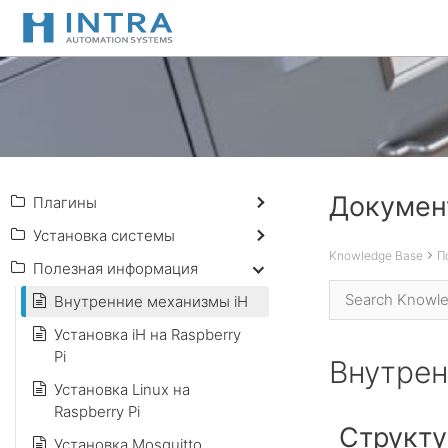
Перейти
к
содержимому
Документ
Плагины
Установка системы
Knowledge Base
П
Полезная информация
Внутренние механизмы iH
Установка iH на Raspberry
Pi
Внутрен
Установка Linux на
Raspberry Pi
Структ
Установка Mosquitto