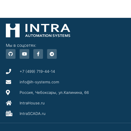
Мы в соцсетях:
G
Y
F
T
i
o
a
e
t
u
c
l
h
t
e
e
u
u
b
g
b
b
o
r
+7 (499) 719-44-14
e
o
a
k
m
info@ih-systems.com
-
f
Россия, Чебоксары, ул.Калинина, 66
IntraHouse.ru
IntraSCADA.ru