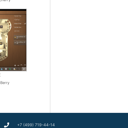
E
Berry
+7 (499) 719-44-14