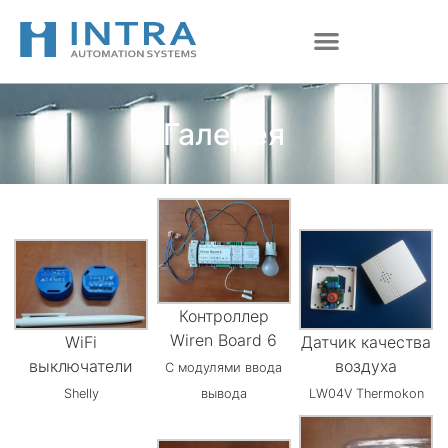
Перейти
к
содержимому
Галерея
Контроллер
Wiren Board 6
WiFi
Датчик качества
выключатели
воздуха
С модулями ввода
Shelly
вывода
LW04V Thermokon