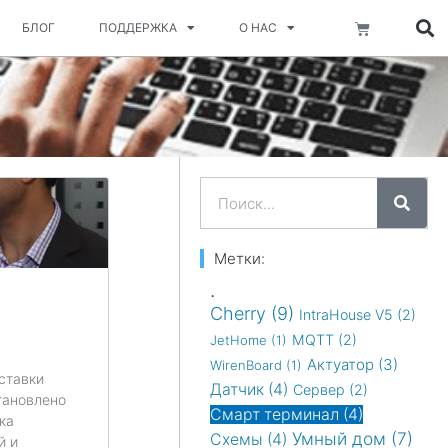
Корзина
БЛОГ
ПОДДЕРЖКА
О НАС
Поиск
Метки:
.
Cherry
(9)
IntraHouse V5
(2)
MQTT
(2)
JetHome
(1)
Актуатор
(3)
WirenBoard
(1)
ставки
Датчик
(4)
Сервер
(2)
тановлено
Смарт терминал
(4)
ка
Умный дом
(7)
Схемы
(4)
й и