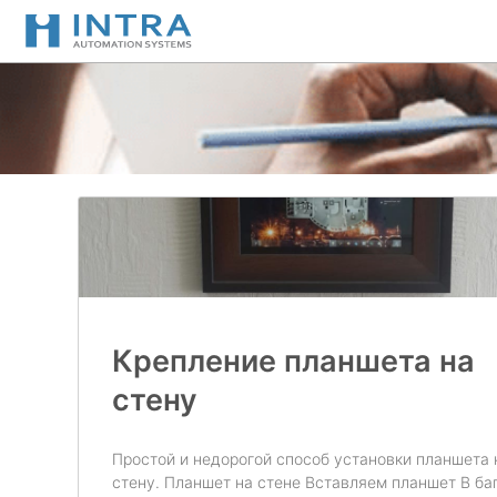
Перейти
к
содержимому
Крепление планшета на
стену
Простой и недорогой способ установки планшета 
стену. Планшет на стене Вставляем планшет В ба