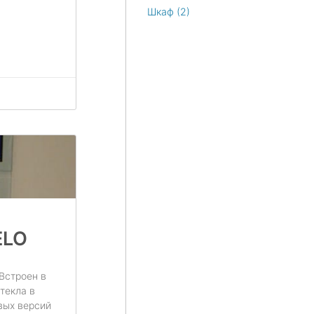
Шкаф
(2)
ELO
Встроен в
текла в
вых версий