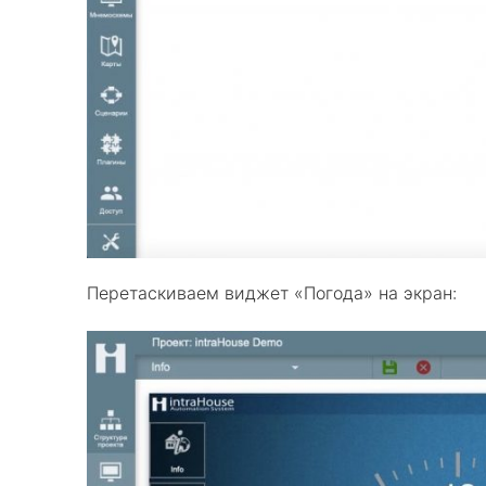
Перетаскиваем виджет «Погода» на экран: