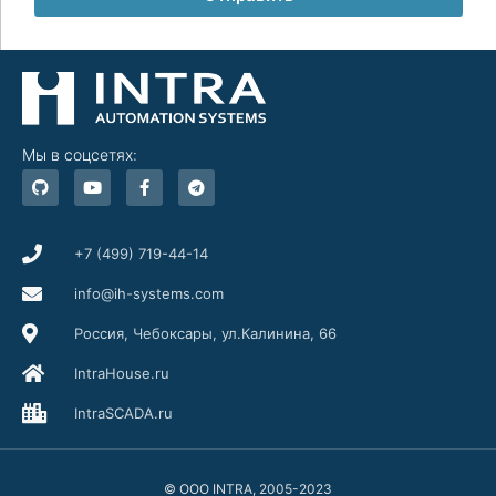
Мы в соцсетях:
G
Y
F
T
i
o
a
e
t
u
c
l
h
t
e
e
u
u
b
g
b
b
o
r
+7 (499) 719-44-14
e
o
a
k
m
info@ih-systems.com
-
f
Россия, Чебоксары, ул.Калинина, 66
IntraHouse.ru
IntraSCADA.ru
© ООО INTRA, 2005-2023