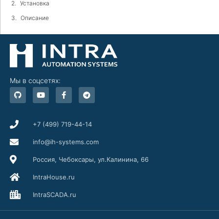
Установка
Описание
Мы в соцсетях:
G
Y
F
T
i
o
a
e
t
u
c
l
h
t
e
e
u
u
b
g
b
b
o
r
+7 (499) 719-44-14
e
o
a
k
m
info@ih-systems.com
-
f
Россия, Чебоксары, ул.Калинина, 66
IntraHouse.ru
IntraSCADA.ru