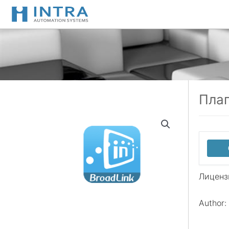
Перейти
к
содержимому
Плаг
Лиценз
Author: