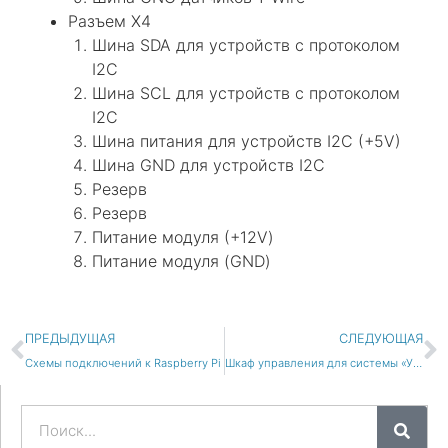
Разъем X4
Шина SDA для устройств с протоколом
I2C
Шина SCL для устройств с протоколом
I2C
Шина питания для устройств I2C (+5V)
Шина GND для устройств I2C
Резерв
Резерв
Питание модуля (+12V)
Питание модуля (GND)
Пред
С
ПРЕДЫДУЩАЯ
СЛЕДУЮЩАЯ
Схемы подключений к Raspberry Pi
Шкаф управления для системы «Умный дом»
Поиск