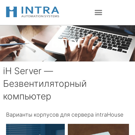
Перейти
к
содержимому
БЛОГ
iH Server —
Безвентиляторный
компьютер
Варианты корпусов для сервера intraHouse