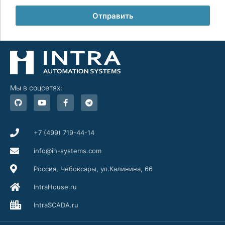
Отправить
Мы в соцсетях:
G
Y
F
T
i
o
a
e
t
u
c
l
h
t
e
e
u
u
b
g
b
b
o
r
+7 (499) 719-44-14
e
o
a
k
m
info@ih-systems.com
-
f
Россия, Чебоксары, ул.Калинина, 66
IntraHouse.ru
IntraSCADA.ru